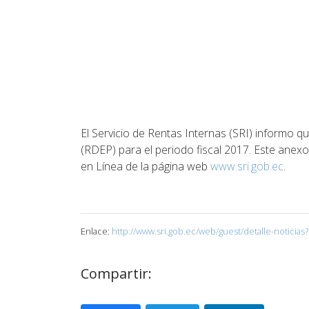
El Servicio de Rentas Internas (SRI) informo 
(RDEP) para el periodo fiscal 2017. Este anexo
en Línea de la página web
www.sri.gob.ec
.
Enlace:
http://www.sri.gob.ec/web/guest/detalle-noticia
Compartir: